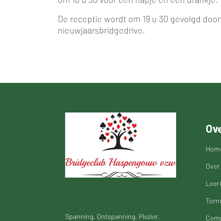
De receptie wordt om 19 u 30 gevolgd doo
nieuwjaarsbridgedrive.
Ove
Hom
Over 
Leer 
Torn
Spanning. Ontspanning. Plezier.
Comp