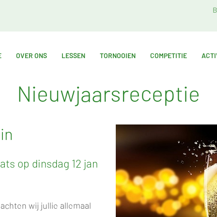
B
E
OVER ONS
LESSEN
TORNOOIEN
COMPETITIE
ACTI
Nieuwjaarsreceptie
in
ats op dinsdag 12 jan
chten wij jullie allemaal