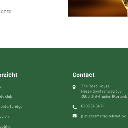
r onze
rzicht
Contact
The Road House
e
Hasseltsesteenweg 369
de club
3800 Sint-Truiden (Kortenb
0498 64 64 11
(beter) bridge
piet.creemers@telenet.be
ooien
etitie