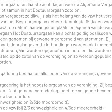
uursorgaan, ten laatste acht dagen voor de Algemene Verga
iet samen in het Bestuursorgaan zetelen.
an vergadert zo dikwijls als het belang van de vzw het ver
ng van het Bestuursorgaan gebeurt tenminste 15 dagen voo
bevat de datum, aanvangsuur, plaats en agenda van de ver
sorgaan Het Bestuursorgaan kan slechts geldig beslissen 
orden genomen bij gewone meerderheid van stemmen. Bij 
ervangt, doorslaggevend. Onthoudingen worden niet meegete
 Bestuursorgaan worden opgenomen in notulen die worden o
waard op de zetel van de vereniging en ze worden gepubli
orden.
adering bestaat uit alle leden van de vereniging, gewone 
adering is het hoogste orgaan van de vereniging. Zij bez
uten. De Algemene Vergadering, heeft de volgende bevoe
 de bestuurders;
 aanwezigheid en 2/3de meerderheid);
an de vzw (bij 2/3 aanwezigheid en 4/5de meerderheid);