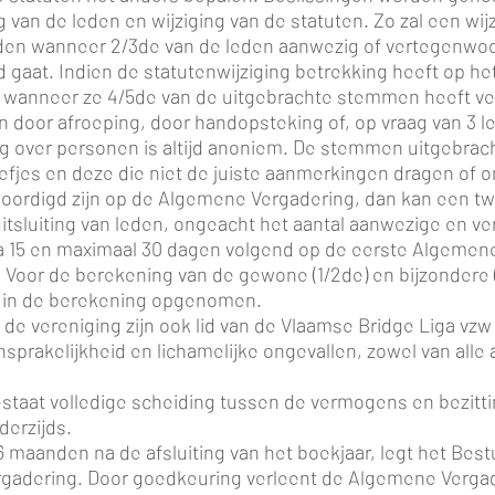
g van de leden en wijziging van de statuten. Zo zal een wijz
en wanneer 2/3de van de leden aanwezig of vertegenwoor
aat. Indien de statutenwijziging betrekking heeft op he
 wanneer ze 4/5de van de uitgebrachte stemmen heeft ve
oor afroeping, door handopsteking of, op vraag van 3 l
 over personen is altijd anoniem. De stemmen uitgebrach
fjes en deze die niet de juiste aanmerkingen dragen of ond
woordigd zijn op de Algemene Vergadering, dan kan een 
n uitsluiting van leden, ongeacht het aantal aanwezige en
 15 en maximaal 30 dagen volgend op de eerste Algemene 
. Voor de berekening van de gewone (1/2de) en bijzonder
 in de berekening opgenomen.
 de vereniging zijn ook lid van de Vlaamse Bridge Liga vzw
prakelijkheid en lichamelijke ongevallen, zowel van alle a
estaat volledige scheiding tussen de vermogens en bezitt
derzijds.
e 6 maanden na de afsluiting van het boekjaar, legt het Be
gadering. Door goedkeuring verleent de Algemene Vergad