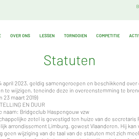
B
E
OVER ONS
LESSEN
TORNOOIEN
COMPETITIE
ACTI
Statuten
april 2023, geldig samengeroepen en beschikkend over d
en te wijzigen, teneinde deze in overeenstemming te br
 23 maart 2019)
NSTELLING EN DUUR
 de naam: Bridgeclub Haspengouw vzw
schappelijke zetel is gevestigd ten huize van de secretar
elijk arrondissement Limburg, gewest Vlaanderen. Hij kan 
g geen wijziging van de taal van de statuten met zich mee