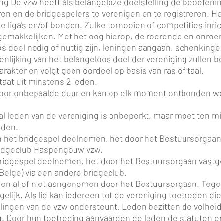
ing De vzw heeft als belangeloze doelstelling de beoefeni
eren en de bridgespelers te verenigen en te registreren.
e liga’s en/of bonden. Zulke tornooien of competities inr
rgemakkelijken. Met het oog hierop, de roerende en onro
os doel nodig of nuttig zijn, leningen aangaan, schenking
enlijking van het belangeloos doel der vereniging zullen b
karakter en volgt geen oordeel op basis van ras of taal.
taat uit minstens 2 leden.
ht voor onbepaalde duur en kan op elk moment ontbonden w
ntal leden van de vereniging is onbeperkt, maar moet ten 
eden.
 het bridgespel deelnemen, het door het Bestuursorgaan v
Bridgeclub Haspengouw vzw.
 bridgespel deelnemen, het door het Bestuursorgaan vastges
elge) via een andere bridgeclub.
den al of niet aangenomen door het Bestuursorgaan. Tegen
ijk. Als lid kan iedereen tot de vereniging toetreden di
lingen van de vzw ondersteunt. Leden bezitten de volheid
. Door hun toetreding aanvaarden de leden de statuten en