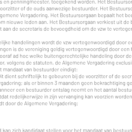
etaris en penningmeester, toegekend worden. Het Bestuurs
ervoorzitter of de ouds aanwezige bestuurder. Het Bestuur
gemene Vergadering. Het Bestuursorgaan bepaalt het bedra
 nieuwe leden aan. Het Bestuursorgaan verkiest uit de b
 aan de secretaris de bevoegdheid om de vzw te vertegen
htelijke handelingen wordt de vzw vertegenwoordigd door
lingen is de vereniging geldig vertegenwoordigd door een 
ooraf ad hoc welke buitengerechtelijke handeling door de
r, volgens de statuten, de Algemene Vergadering exclusi
et mandaat van bestuurder eindigt:
t dient schriftelijk te gebeuren bij de voorzitter of de sec
adering; als er binnen 3 maanden geen bekrachtiging ge
nneer een bestuurder ontslag neemt en het aantal bestuur
tdat redelijkerwijze in zijn vervanging kan voorzien worden
rdt door de Algemene Vergadering;
d kan zich kandidaat stellen voor het mandaat van bestuurde