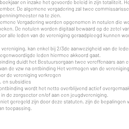
boekjaar en inzake het gevoerde beleid in zijn totaliteit.
december. De algemene vergadering zal twee commissarissen
 penningmeester na te zien.
Algemene Vergadering worden opgenomen in notulen die wo
oeken. De notulen worden digitaal bewaard op de zetel v
door alle leden van de vereniging geraadpleegd kunnen wo
de vereniging, kan enkel bij 2/3de aanwezigheid van de le
tegenwoordigde leden hiermee akkoord gaat.
ntbinding duidt het Bestuursorgaan twee vereffenaars aan
van de vzw na ontbinding Het vermogen van de vereniging
or de vereniging verkregen
n, en subsidies
ontbinding wordt het netto overblijvend actief overgemaak
 in de zorgsector en/of aan een jeugdvereniging.
die niet geregeld zijn door deze statuten, zijn de bepalin
an toepassing.