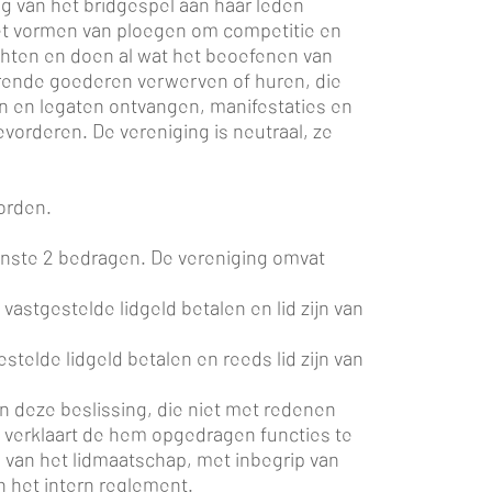
ng van het bridgespel aan haar leden
 Het vormen van ploegen om competitie en
ichten en doen al wat het beoefenen van
erende goederen verwerven of huren, die
en en legaten ontvangen, manifestaties en
evorderen. De vereniging is neutraal, ze
orden.
minste 2 bedragen. De vereniging omvat
astgestelde lidgeld betalen en lid zijn van
telde lidgeld betalen en reeds lid zijn van
 deze beslissing, die niet met redenen
e verklaart de hem opgedragen functies te
 van het lidmaatschap, met inbegrip van
 het intern reglement.