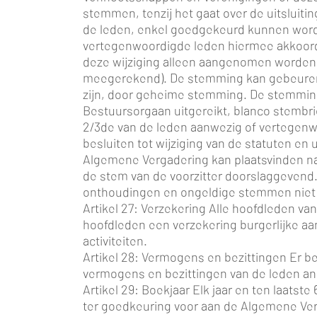
stemmen, tenzij het gaat over de uitsluitin
de leden, enkel goedgekeurd kunnen word
vertegenwoordigde leden hiermee akkoord g
deze wijziging alleen aangenomen worden
meegerekend). De stemming kan gebeuren d
zijn, door geheime stemming. De stemming
Bestuursorgaan uitgereikt, blanco stembrie
2/3de van de leden aanwezig of vertegen
besluiten tot wijziging van de statuten e
Algemene Vergadering kan plaatsvinden na
de stem van de voorzitter doorslaggevend
onthoudingen en ongeldige stemmen niet
Artikel 27: Verzekering Alle hoofdleden van
hoofdleden een verzekering burgerlijke aans
activiteiten.
Artikel 28: Vermogens en bezittingen Er b
vermogens en bezittingen van de leden an
Artikel 29: Boekjaar Elk jaar en ten laatst
ter goedkeuring voor aan de Algemene Ver