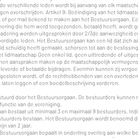
an de verschillende leden wordt bij aanvang van elk maatsc
en overschrijden. Artikel 9: Beëindiging van het lidmaats
jk of per mail bekend te maken aan het Bestuursorgaan. E
nering die hem werd toegezonden, betaald heeft, wordt ge
gadering worden uitgesproken door 2/3de aanwezigheid e
digde leden. Het Bestuursorgaan kan een lid dat zich aa
id schuldig heeft gemaakt, schorsen tot aan de beslissi
het lidmaatschap Geen enkel lid, geen uittredende of uitg
nnen aanspraken maken op de maatschappelijk vermogens o
eleverde of betaalde bijdragen. Evenmin kunnen zij vergo
uitgesloten wordt, of de rechthebbenden van een overlede
 laten leggen of een boedelbeschrijving vorderen.
estuurd door het Bestuursorgaan. De bestuurders kunnen no
functie van de vereniging.
aan bestaat uit minimaal 3 en maximaal 9 bestuurders. Ind
 bestuurders bestaan. Het Bestuursorgaan wordt benoemd
jn van 2 jaar.
Bestuursorgaan bepaalt in onderling overleg aan welke be