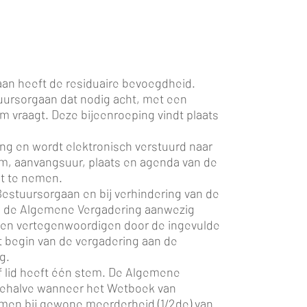
aan heeft de residuaire bevoegdheid.
uursorgaan dat nodig acht, met een
m vraagt. Deze bijeenroeping vindt plaats
ng en wordt elektronisch verstuurd naar
um, aanvangsuur, plaats en agenda van de
st te nemen.
Bestuursorgaan en bij verhindering van de
 op de Algemene Vergadering aanwezig
eden vertegenwoordigen door de ingevulde
t begin van de vergadering aan de
g.
ef lid heeft één stem. De Algemene
 behalve wanneer het Wetboek van
men bij gewone meerderheid (1/2de) van