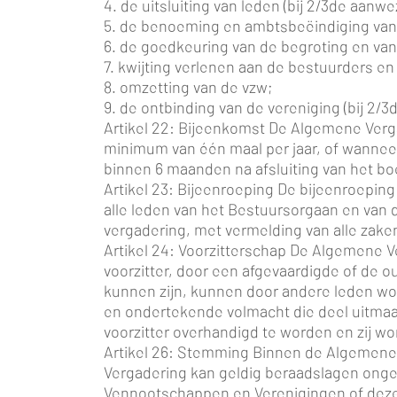
4. de uitsluiting van leden (bij 2/3de aan
5. de benoeming en ambtsbeëindiging va
6. de goedkeuring van de begroting en van
7. kwijting verlenen aan de bestuurders e
8. omzetting van de vzw;
9. de ontbinding van de vereniging (bij 2
Artikel 22: Bijeenkomst De Algemene Verg
minimum van één maal per jaar, of wanneer
binnen 6 maanden na afsluiting van het bo
Artikel 23: Bijeenroeping De bijeenroepin
alle leden van het Bestuursorgaan en van
vergadering, met vermelding van alle zak
Artikel 24: Voorzitterschap De Algemene V
voorzitter, door een afgevaardigde of de 
kunnen zijn, kunnen door andere leden wo
en ondertekende volmacht die deel uitmaak
voorzitter overhandigd te worden en zij 
Artikel 26: Stemming Binnen de Algemene V
Vergadering kan geldig beraadslagen ong
Vennootschappen en Verenigingen of deze