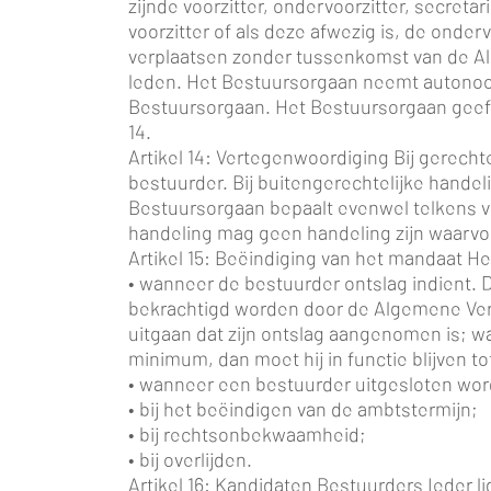
zijnde voorzitter, ondervoorzitter, secr
voorzitter of als deze afwezig is, de ond
verplaatsen zonder tussenkomst van de Al
leden. Het Bestuursorgaan neemt autonoom
Bestuursorgaan. Het Bestuursorgaan geeft
14.
Artikel 14: Vertegenwoordiging Bij gerec
bestuurder. Bij buitengerechtelijke hande
Bestuursorgaan bepaalt evenwel telkens v
handeling mag geen handeling zijn waarvoo
Artikel 15: Beëindiging van het mandaat H
• wanneer de bestuurder ontslag indient. Di
bekrachtigd worden door de Algemene Verg
uitgaan dat zijn ontslag aangenomen is; wa
minimum, dan moet hij in functie blijven to
• wanneer een bestuurder uitgesloten wo
• bij het beëindigen van de ambtstermijn;
• bij rechtsonbekwaamheid;
• bij overlijden.
Artikel 16: Kandidaten Bestuurders Ieder li