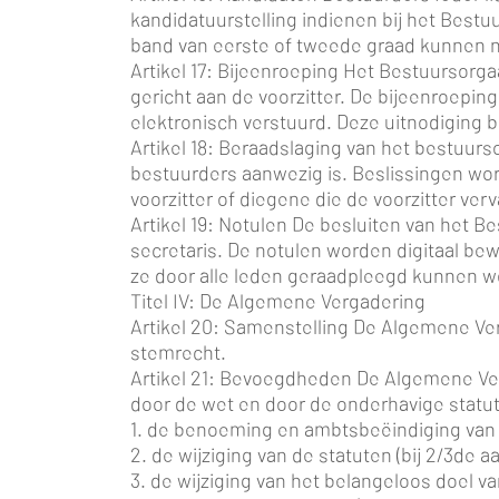
kandidatuurstelling indienen bij het Best
band van eerste of tweede graad kunnen n
Artikel 17: Bijeenroeping Het Bestuursorga
gericht aan de voorzitter. De bijeenroepi
elektronisch verstuurd. Deze uitnodiging 
Artikel 18: Beraadslaging van het bestuur
bestuurders aanwezig is. Beslissingen w
voorzitter of diegene die de voorzitter v
Artikel 19: Notulen De besluiten van het
secretaris. De notulen worden digitaal be
ze door alle leden geraadpleegd kunnen w
Titel IV: De Algemene Vergadering
Artikel 20: Samenstelling De Algemene Verg
stemrecht.
Artikel 21: Bevoegdheden De Algemene Verg
door de wet en door de onderhavige stat
1. de benoeming en ambtsbeëindiging van
2. de wijziging van de statuten (bij 2/3de
3. de wijziging van het belangeloos doel v