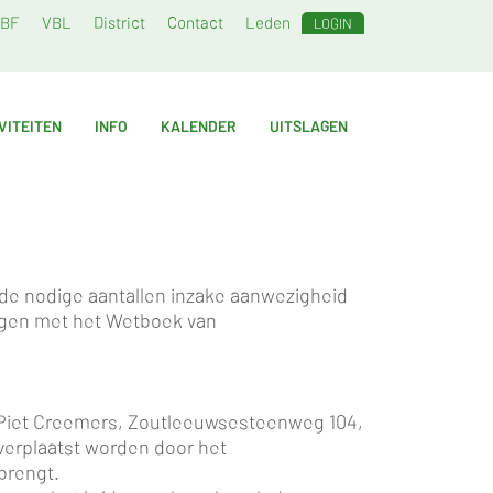
BF
VBL
District
Contact
Leden
LOGIN
VITEITEN
INFO
KALENDER
UITSLAGEN
e nodige aantallen inzake aanwezigheid
engen met het Wetboek van
is Piet Creemers, Zoutleeuwsesteenweg 104,
verplaatst worden door het
brengt.