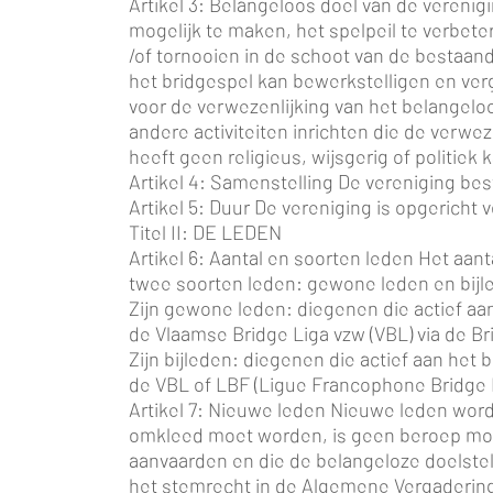
Artikel 3: Belangeloos doel van de verenig
mogelijk te maken, het spelpeil te verbet
/of tornooien in de schoot van de bestaand
het bridgespel kan bewerkstelligen en ve
voor de verwezenlijking van het belangelo
andere activiteiten inrichten die de verwez
heeft geen religieus, wijsgerig of politiek 
Artikel 4: Samenstelling De vereniging bes
Artikel 5: Duur De vereniging is opgeric
Titel II: DE LEDEN
Artikel 6: Aantal en soorten leden Het aa
twee soorten leden: gewone leden en bijl
Zijn gewone leden: diegenen die actief aan
de Vlaamse Bridge Liga vzw (VBL) via de 
Zijn bijleden: diegenen die actief aan het
de VBL of LBF (Ligue Francophone Bridge B
Artikel 7: Nieuwe leden Nieuwe leden wor
omkleed moet worden, is geen beroep mogel
aanvaarden en die de belangeloze doelstel
het stemrecht in de Algemene Vergadering