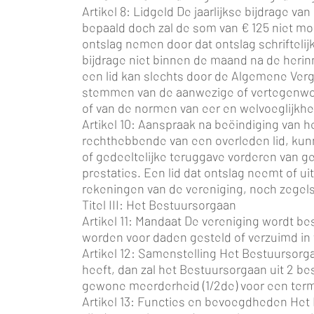
Artikel 8: Lidgeld De jaarlijkse bijdrage v
bepaald doch zal de som van € 125 niet mog
ontslag nemen door dat ontslag schrifteli
bijdrage niet binnen de maand na de herin
een lid kan slechts door de Algemene Ver
stemmen van de aanwezige of vertegenwoor
of van de normen van eer en welvoeglijkhe
Artikel 10: Aanspraak na beëindiging van 
rechthebbende van een overleden lid, ku
of gedeeltelijke teruggave vorderen van g
prestaties. Een lid dat ontslag neemt of 
rekeningen van de vereniging, noch zegels
Titel III: Het Bestuursorgaan
Artikel 11: Mandaat De vereniging wordt b
worden voor daden gesteld of verzuimd in 
Artikel 12: Samenstelling Het Bestuursorg
heeft, dan zal het Bestuursorgaan uit 2
gewone meerderheid (1/2de) voor een termi
Artikel 13: Functies en bevoegdheden Het 