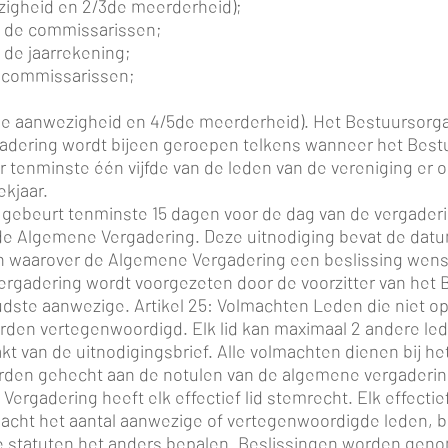
wezigheid en 2/3de meerderheid);
n de commissarissen;
 de jaarrekening;
n commissarissen;
/3de aanwezigheid en 4/5de meerderheid). Het Bestuursorg
adering wordt bijeen geroepen telkens wanneer het Best
 tenminste één vijfde van de leden van de vereniging er o
ekjaar.
g gebeurt tenminste 15 dagen voor de dag van de vergaderi
 de Algemene Vergadering. Deze uitnodiging bevat de dat
en waarover de Algemene Vergadering een beslissing wen
ergadering wordt voorgezeten door de voorzitter van het 
oudste aanwezige. Artikel 25: Volmachten Leden die niet
rden vertegenwoordigd. Elk lid kan maximaal 2 andere l
t van de uitnodigingsbrief. Alle volmachten dienen bij he
worden gehecht aan de notulen van de algemene vergaderin
ergadering heeft elk effectief lid stemrecht. Elk effecti
eacht het aantal aanwezige of vertegenwoordigde leden,
 statuten het anders bepalen. Beslissingen worden geno